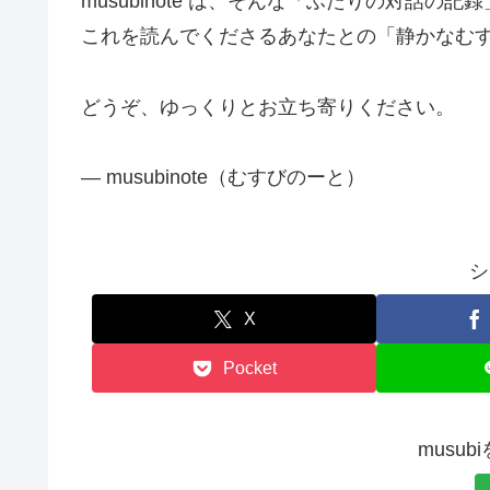
musubinote は、そんな「ふたりの対話の記
これを読んでくださるあなたとの「静かなむ
どうぞ、ゆっくりとお立ち寄りください。
— musubinote（むすびのーと）
シ
X
Pocket
musu