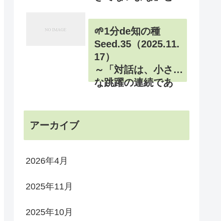
思い出す～
🌱1分de知の種
Seed.35（2025.11.
17）
～「対話は、小さ
な跳躍の連続であ
る」～
アーカイブ
2026年4月
2025年11月
2025年10月